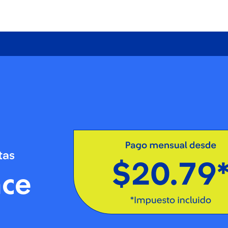
tas
nce