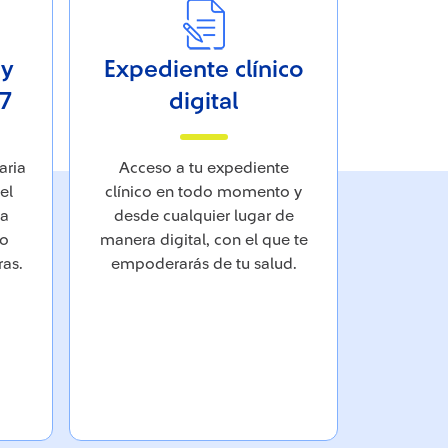
 y
Expediente clínico
Mi 
/7
digital
Recib
integr
aria
Acceso a tu expediente
cui
el
clínico en todo momento y
previ
 a
desde cualquier lugar de
en
po
manera digital, con el que te
manteni
as.
empoderarás de tu salud.
vida de 