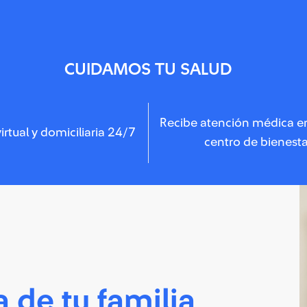
CUIDAMOS TU SALUD
Recibe atención médica e
irtual y domiciliaria 24/7
centro de bienesta
a de tu familia