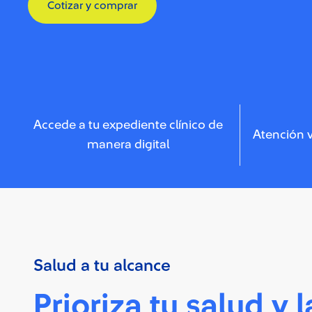
Cotizar y comprar
Accede a tu expediente clínico de
Atención v
manera digital
Salud a tu alcance
Prioriza tu salud y l